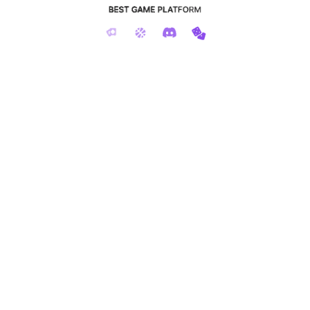
智能车
智能车
共
1
页
3
条